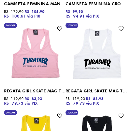
CAMISETA FEMININA MANGA CURTA TWISTER DOT SANTA CRUZ
CAMISETA FEMININA CROPPED MANGA CURTA EMBROIDERY DROP SISTA
R$ 179,90
R$ 105,90
R$ 99,90
R$ 100,61
via PIX
R$ 94,91
via PIX
30%
OFF
30%
OFF
REGATA GIRL SKATE MAG THRASHER ROSA
REGATA GIRL SKATE MAG THRASHER BRANCO
R$ 119,90
R$ 83,93
R$ 119,90
R$ 83,93
R$ 79,73
via PIX
R$ 79,73
via PIX
30%
OFF
30%
OFF