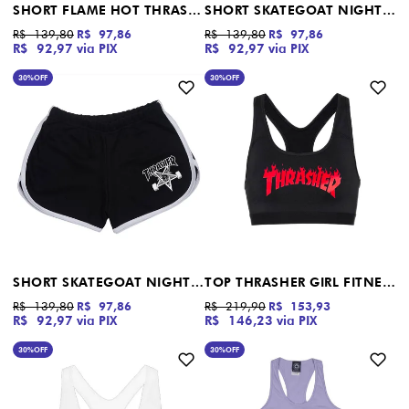
SHORT FLAME HOT THRASHER PRETO
SHORT SKATEGOAT NIGHT THRASHER BRANCO
R$ 139,80
R$ 97,86
R$ 139,80
R$ 97,86
R$ 92,97
via PIX
R$ 92,97
via PIX
30%
OFF
30%
OFF
SHORT SKATEGOAT NIGHT THRASHER PRETO
TOP THRASHER GIRL FITNESS FLAME HOT PRETO
R$ 139,80
R$ 97,86
R$ 219,90
R$ 153,93
R$ 92,97
via PIX
R$ 146,23
via PIX
30%
OFF
30%
OFF