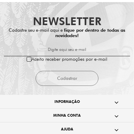
• Visual autêntico pra quem não segue padrão
Feita pra quem vive o corre com estilo próprio — a categoria
NEWSLETTER
Feminino é pra quem representa na lixa e na rua.
Cadastre seu e-mail aqui e
fique por dentro de todas as
novidades!
Digite aqui seu e-mail
Aceito receber promoções por e-mail
Cadastrar
INFORMAÇÃO
MINHA CONTA
AJUDA