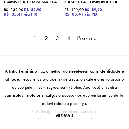
CAMISETA FEMININA FLAME LOGO THRASHER MAGAZINE MARINHO
CAMISETA FEMININA FLAME LOGO THRASHER MAGAZINE VIOLETA
R$ 139,90
R$ 89,90
R$ 139,90
R$ 89,90
R$ 85,41
via PIX
R$ 85,41
via PIX
1
2
3
4
A linha
Feminino
traz o melhor do
streetwear com identidade e
atitude
. Peças feitas pra quem vive a rua, o skate e o estilo urbano
do seu jeito — sem regras, sem rótulos. Aqui você encontra
camisetas, moletons, calças e acessórios
que misturam conforto,
autenticidade e presença.
• Modelagens confortáveis e estilosas
VER MAIS
• Peças versáteis pra todos os rolês
• Streetwear feminino com DNA de skate