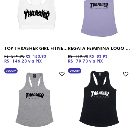
TOP THRASHER GIRL FITNESS FLAME HOT BRANCO
REGATA FEMININA LOGO RACERBACK THRASHER MAGAZINE LILÁS
R$ 219,90
R$ 153,93
R$ 119,90
R$ 83,93
R$ 146,23
via PIX
R$ 79,73
via PIX
30%
OFF
30%
OFF