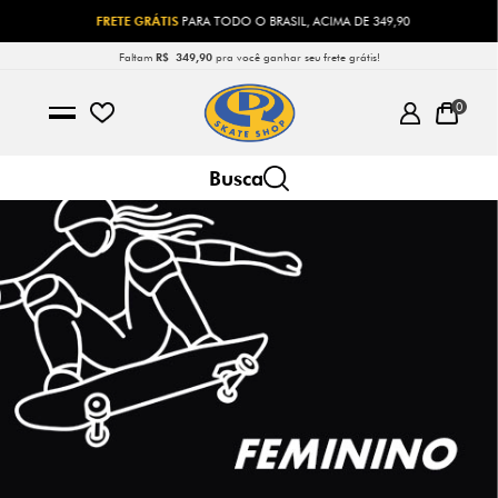
FRETE GRÁTIS
PARA TODO O BRASIL, ACIMA DE 349,90
Faltam
R$ 349,90
pra você ganhar seu frete grátis!
0
FEMININO