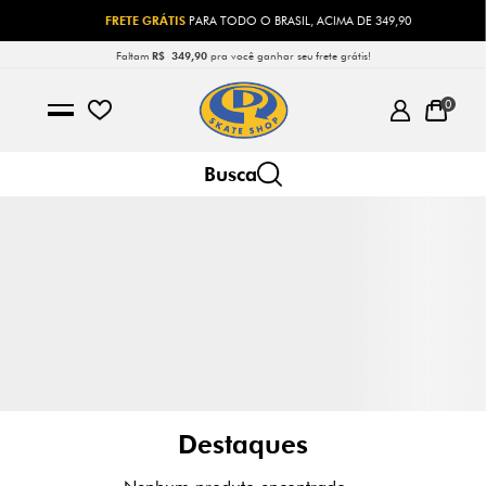
FRETE GRÁTIS
PARA TODO O BRASIL, ACIMA DE 349,90
Faltam
R$ 349,90
pra você ganhar seu frete grátis!
0
Destaques