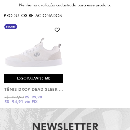
Nenhuma avaliação cadastrada para esse produto.
PRODUTOS RELACIONADOS
50%
OFF
ESGOTOU
AVISE-ME
TÊNIS DROP DEAD SLEEK ECO BRANCO E CINZA
R$ 199,90
R$ 99,90
R$ 94,91
via PIX
NEWSLETTER