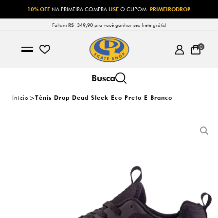
10% OFF
NA PRIMEIRA COMPRA
USE
O CUPOM:
PRIMEIRODROP
Faltam
R$ 349,90
pra você ganhar seu frete grátis!
0
Início
Tênis Drop Dead Sleek Eco Preto E Branco