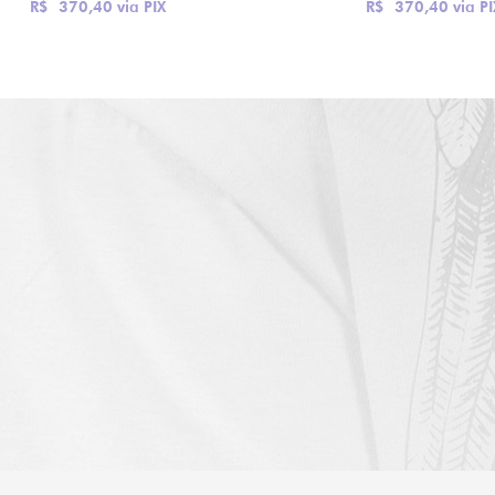
R$ 370,40
via PIX
R$ 370,40
via PI