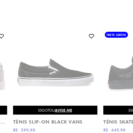
FRETE GRÁTIS
ESGOTOU
AVISE-ME
E
TÊNIS DROP DEAD STUNT ECO BRANCO
TÊNIS SLIP-ON BLACK VANS
R$ 299,90
R$ 449,90