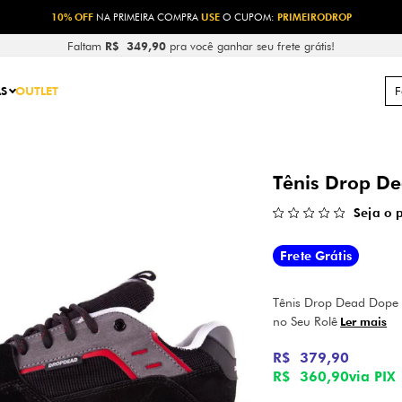
10% OFF
NA PRIMEIRA COMPRA
USE
O CUPOM:
PRIMEIRODROP
Faltam
R$ 349,90
pra você ganhar seu frete grátis!
S
OUTLET
Tênis Drop De
Seja o 
Frete Grátis
Tênis Drop Dead Dope 
no Seu Rolê
Ler mais
R$ 379,90
R$ 360,90
via PIX