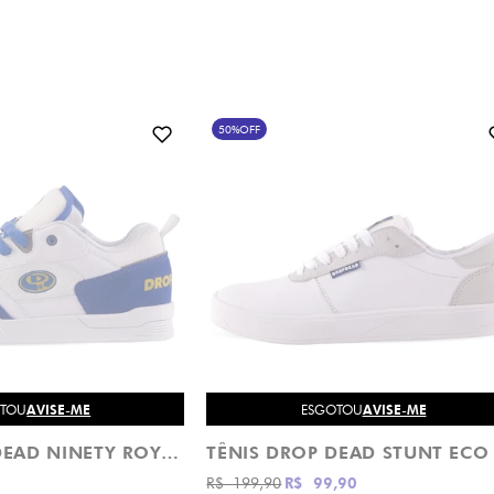
50%
OFF
OTOU
AVISE-ME
ESGOTOU
AVISE-ME
TÊNIS DROP DEAD NINETY ROYAL E BRANCO
R$ 199,90
R$ 99,90