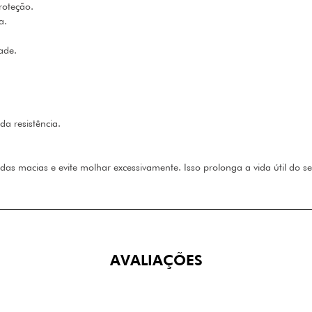
roteção.
a.
ade.
a resistência.
as macias e evite molhar excessivamente. Isso prolonga a vida útil do se
AVALIAÇÕES