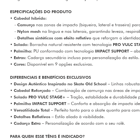
ESPECIFICAÇÕES DO PRODUTO
•
Cabedal híbrido:
-
Camurça
nas zonas de impacto (biqueira, lateral e traseira) para
-
Nylon mesh
na língua e nas laterais, garantindo leveza, respirab
-
Detalhes sintéticos com efeito refletivo
que reforçam a identidad
•
Solado:
Borracha natural resistente com tecnologia
PRO VULC S
•
Palmilha:
PU conformado com tecnologia
IMPACT SUPPORT
– abs
•
Extras:
Cadarço secundário incluso para personalização do estilo.
•
Cores:
Disponível em 9 opções exclusivas.
DIFERENCIAIS E BENEFÍCIOS EXCLUSIVOS
•
Design Autêntico Inspirado no Skate Old School
– Linhas robustas
•
Cabedal Reforçado
– Combinação de camurça nas áreas de impacto 
•
Solado PRO VULC STAGE+
– Tração, estabilidade e durabilidade
•
Palmilha IMPACT SUPPORT
– Conforto e absorção de impacto ide
•
Versatilidade Total
– Perfeito tanto para o skate quanto para com
•
Detalhes Refletivos
– Estilo aliado à visibilidade.
•
Cadarço Extra
– Personalização de acordo com o seu rolê.
PARA QUEM ESSE TÊNIS É INDICADO?