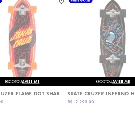
S
FRETE GRÁTIS
ESGOTOU
AVISE-ME
ESGOTOU
AVISE-ME
SKATE CRUZER FLAME DOT SHARK 9.85" SANTA CRUZ
90
R$ 2.299,00