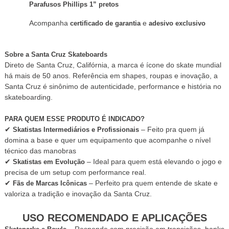
Parafusos Phillips 1” pretos
Acompanha
e
certificado de garantia
adesivo exclusivo
Sobre a Santa Cruz Skateboards
Direto de Santa Cruz, Calif
ó
rnia, a marca é ícone do skate mundial
há mais de 50 anos. Referência em shapes, roupas e inovação, a
Santa Cruz
é
sinônimo de autenticidade, performance e hist
ó
ria no
skateboarding.
PARA QUEM ESSE PRODUTO
É
INDICADO?
– Feito pra quem já
✔
Skatistas Intermediários e Profissionais
domina a base e quer um equipamento que acompanhe o ní
vel
t
é
cnico das manobras
– Ideal para quem está elevando o jogo e
✔
Skatistas em Evolução
precisa de um setup com performance real.
– Perfeito pra quem entende de skate e
✔
Fãs de Marcas Icônicas
valoriza a tradição e inovação da Santa Cruz.
USO RECOMENDADO E APLICAÇÕES