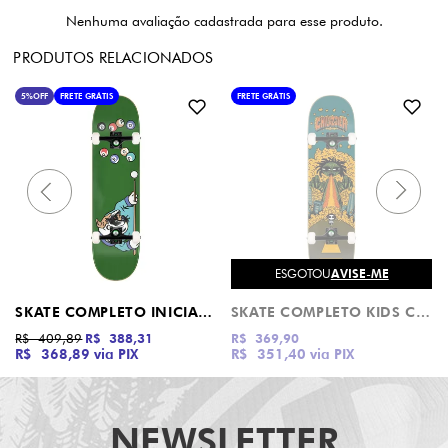
Nenhuma avaliação cadastrada para esse produto.
PRODUTOS RELACIONADOS
5%
OFF
FRETE GRÁTIS
FRETE GRÁTIS
ESGOTOU
AVISE-ME
SKATE COMPLETO INICIANTE COLLECTION SÉRIE BULLDOG DROP DEAD
SKATE COMPLETO KIDS CHILDZZILA CHILD
R$ 409,89
R$ 388,31
R$ 369,90
R$ 368,89
via PIX
R$ 351,40
via PIX
NEWSLETTER