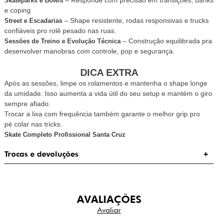
– Responde com precisão em transições, banks
Skateparks e Bowls
e coping
– Shape resistente, rodas responsivas e trucks
Street e Escadarias
confiáveis pro rolê pesado nas ruas.
– Construção equilibrada pra
Sessões de Treino e Evolução T
é
cnica
desenvolver manobras com controle, pop e seguranç
a.
DICA EXTRA
Ap
ó
s as sessões, limpe os rolamentos e mantenha o shape longe
da umidade. Isso aumenta a vida
ú
til do seu setup e mant
é
m o giro
sempre afiado.
Trocar a lixa com frequ
ê
ncia tamb
é
m garante o melhor grip pro
p
é
colar nas tricks.
Skate Completo Profissional Santa Cruz
Trocas e devoluções
AVALIAÇÕES