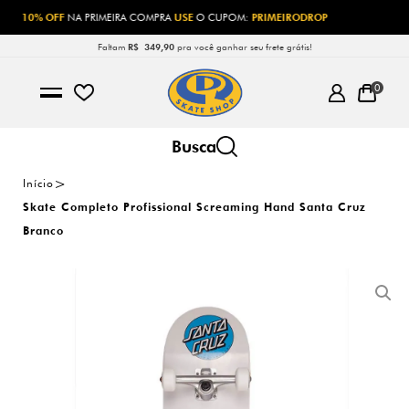
10% OFF
NA PRIMEIRA COMPRA
USE
O CUPOM:
PRIMEIRODROP
Faltam
R$ 349,90
pra você ganhar seu frete grátis!
0
Início
Skate Completo Profissional Screaming Hand Santa Cruz
Branco