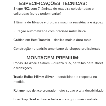
ESPECIFICAÇÕ
ES T
É
CNICAS:
com 7 lâminas de madeira selecionadas e
Shape NK2
calibradas (cores podem variar)
1 l
â
mina de
para máxima resistê
ncia e rigidez
fibra de vidro
Furação automatizada com
precis
ã
o milim
é
trica
Gráfico em
– desliza mais e dura mais
Heat Transfer
Construçã
o no padr
ão americano de shapes profissionais
MONTAGEM PREMIUM:
53mm
– dureza 83A, perfeitas para street
Rodas OJ Wheels
e transições
– estabilidade e resposta na
Trucks Bullet 145mm Silver
medida
– giro suave e alta durabilidade
Rolamentos de aço cromado
– mais grip, mais controle
Lixa Drop Dead emborrachada