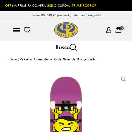
10% OFF
NA PRIMEIRA COMPRA
USE
O CUPOM:
PRIMEIRODROP
Faltam
R$ 349,90
pra você ganhar seu frete grátis!
0
Início
Skate Completo Kids Wandi Drop Sista