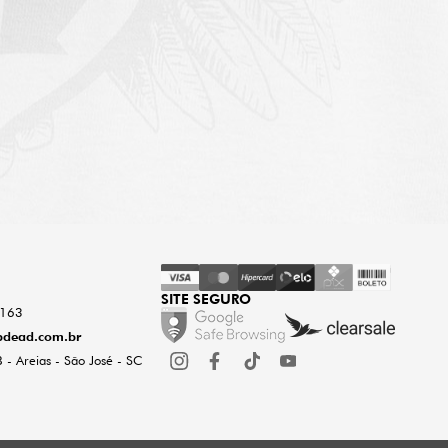
SITE SEGURO
0163
dead.com.br
 - Areias - São José - SC