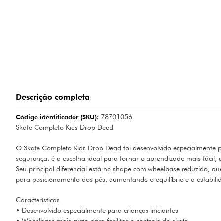
Descrição completa
Código identificador (SKU):
78701056
Skate Completo Kids Drop Dead
O Skate Completo Kids Drop Dead foi desenvolvido especialmente p
segurança, é a escolha ideal para tornar o aprendizado mais fácil, d
Seu principal diferencial está no shape com wheelbase reduzido, qu
para posicionamento dos pés, aumentando o equilíbrio e a estabili
Características
• Desenvolvido especialmente para crianças iniciantes
• Wheelbase mais curto para facilitar o controle do skate