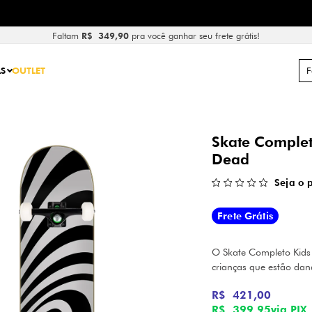
PARCELAMENTO EM
5X SE
Faltam
R$ 349,90
pra você ganhar seu frete grátis!
S
OUTLET
Skate Complet
Dead
Seja o 
Frete Grátis
O Skate Completo Kids 
crianças que estão dan
R$ 421,00
R$ 399,95
via PIX