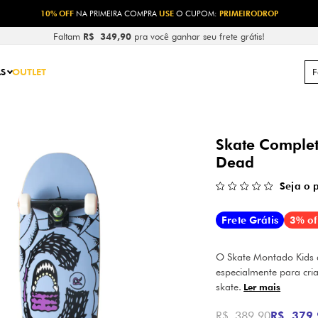
10% OFF
NA PRIMEIRA COMPRA
USE
O CUPOM:
PRIMEIRODROP
Faltam
R$ 349,90
pra você ganhar seu frete grátis!
S
OUTLET
Skate Complet
Dead
Seja o 
Frete Grátis
3% of
O Skate Montado Kids d
especialmente para cr
skate.
Ler mais
R$ 389,90
R$ 379,