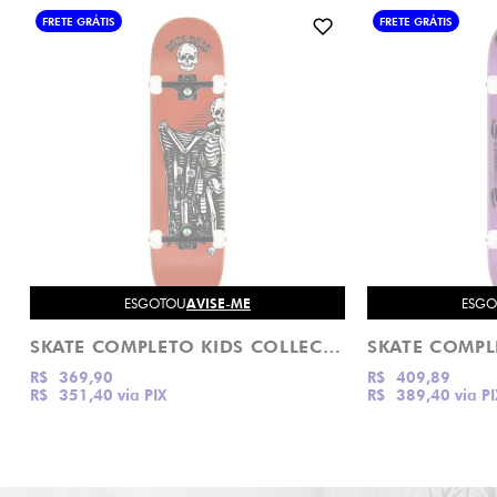
FRETE GRÁTIS
FRETE GRÁTIS
ESGOTOU
AVISE-ME
ESG
SKATE COMPLETO KIDS COLLECTION SERIE SELLER DROP DEAD
R$ 369,90
R$ 409,89
R$ 351,40
via PIX
R$ 389,40
via PI