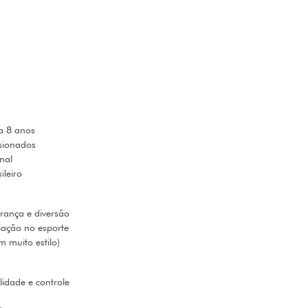
 a 8 anos
sionados
nal
leiro
urança e diversão
iação no esporte
m muito estilo)
lidade e controle