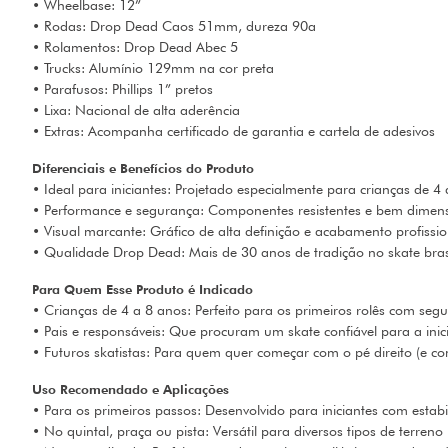
• Wheelbase: 12”
• Rodas: Drop Dead Caos 51mm, dureza 90a
• Rolamentos: Drop Dead Abec 5
• Trucks: Alumínio 129mm na cor preta
• Parafusos: Phillips 1” pretos
• Lixa: Nacional de alta aderência
• Extras: Acompanha certificado de garantia e cartela de adesivos
Diferenciais e Benefícios do Produto
• Ideal para iniciantes: Projetado especialmente para crianças de 4
• Performance e segurança: Componentes resistentes e bem dimen
• Visual marcante: Gráfico de alta definição e acabamento profissio
• Qualidade Drop Dead: Mais de 30 anos de tradição no skate brasi
Para Quem Esse Produto é Indicado
• Crianças de 4 a 8 anos: Perfeito para os primeiros rolês com seg
• Pais e responsáveis: Que procuram um skate confiável para a inic
• Futuros skatistas: Para quem quer começar com o pé direito (e co
Uso Recomendado e Aplicações
• Para os primeiros passos: Desenvolvido para iniciantes com estabi
• No quintal, praça ou pista: Versátil para diversos tipos de terreno