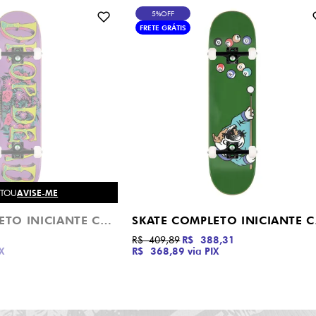
5%
OFF
FRETE GRÁTIS
OTOU
AVISE-ME
SKATE COMPLETO INICIANTE COLLECTION SÉRIE FLORAL DROP DEAD
SKATE C
R$ 409,89
R$ 388,31
X
R$ 368,89
via PIX