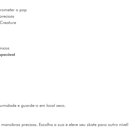
prometer o pop
precisas
 Creature
cnicos
pecável
à umidade e guarde-o em local seco.
manobras precisas. Escolha a sua e eleve seu skate para outro nível!