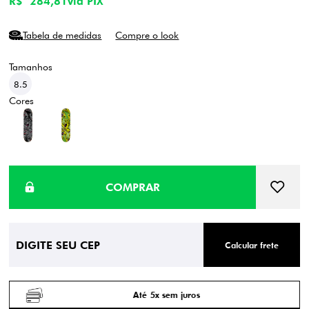
R$ 284,81
via PIX
Tabela de medidas
Compre o look
8.5
Calcular frete
Até 5x sem juros