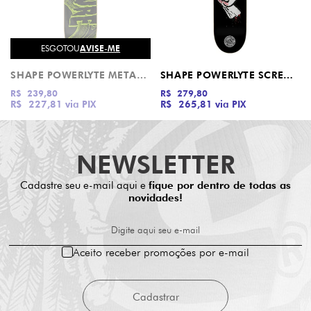
ESGOTOU
AVISE-ME
SHAPE POWERLYTE METALLIC SWIRLL CREATURE
SHAPE POWERLYTE SCREAMING HAND SANTA CRUZ
R$ 239,80
R$ 279,80
R$ 227,81
via PIX
R$ 265,81
via PIX
NEWSLETTER
Cadastre seu e-mail aqui e
fique por dentro de todas as
novidades!
Digite aqui seu e-mail
Aceito receber promoções por e-mail
Cadastrar