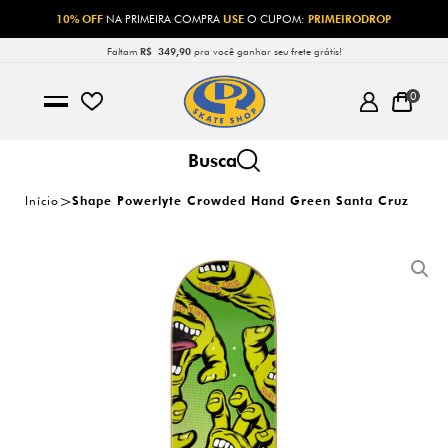
10% OFF
NA PRIMEIRA COMPRA
USE
O CUPOM:
PRIMEIRODROP
Faltam
R$ 349,90
pra você ganhar seu frete grátis!
0
Início
Shape Powerlyte Crowded Hand Green Santa Cruz