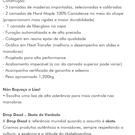
Construção:
- 5 camadas de madeiras importadas, selecionadas e calibradas
- 2 camadas de Hard Maple 100% Canadense no meio do shape
(proporcionam mais rigidez e maior durabilidade)
-
1 camada de fiberglass na capa
- Furação automatizada e de alta precisão
- Colagem em resina ep
ó
xi de alta qualidade
- Gr
áfico em Heat Transfer (melhora o desempenho em slides e
manobras)
- Projetado para alta performance
- Acabamento impec
ável (a cor da camada superior pode variar)
- Acompanha certificado de garantia e adesivo
- Peso aproximado 1,200kg
Não Esqueça a Lixa!
• Escolha uma lixa de alta aderência para mais controle nas
manobras
Drop Dead – Skate de Verdade
A
Drop Dead
é referência mundial quando o assunto é
skate
.
Criamos produtos autênticos e inovadores, sempre respeitando a
cultura, a essência e a atitude do skateboarding.