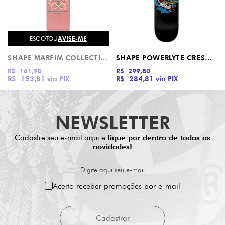
ESGOTOU
AVISE-ME
SHAPE MARFIM COLLECTIONS SERIES ATHOM CHILD
SHAPE POWERLYTE CRESCENT BONE HAND SANTA CRUZ
R$ 161,90
R$ 299,80
R$ 153,81
via PIX
R$ 284,81
via PIX
NEWSLETTER
Cadastre seu e-mail aqui e
fique por dentro de todas as
novidades!
Digite aqui seu e-mail
Aceito receber promoções por e-mail
Cadastrar