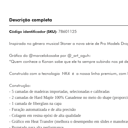
Descrição completa
Código identificador (SKU):
78601125
Inspirada no gênero musical Stoner a nova série de Pro Models Dro
Gráfico do @marcelokosake por @_art_oguh:
“Quem conhece o Konan sabe que ele ta sempre subindo nos pé de 
Construído com a tecnologia
NK4
é
a nossa linha premium, com l
Construção:
- 5 camadas de madeiras importadas, selecionadas e calibradas
- 2 camadas de Hard Maple 100% Canadense no meio do shape (proporci
-
1 camada de fiberglass na capa
- Furação automatizada e de alta precisão
- Colagem em resina ep
ó
xi de alta qualidade
- Gr
áfico em Heat Transfer (melhora o desempenho em slides e manobra
- Projetado para alta performance