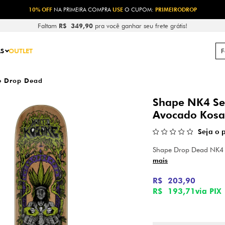
10% OFF
NA PRIMEIRA COMPRA
USE
O CUPOM:
PRIMEIRODROP
Faltam
R$ 349,90
pra você ganhar seu frete grátis!
S
OUTLET
e Drop Dead
Shape NK4 Ser
Avocado Kosa
Seja o 
Shape Drop Dead NK4 
mais
R$ 203,90
R$ 193,71
via PIX