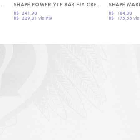
 POWERLYTE DROP OUT CREATURE
SHAPE POWERLYTE BAR FLY CREATURE
R$ 241,90
R$ 184,80
R$ 229,81
via PIX
R$ 175,56
via