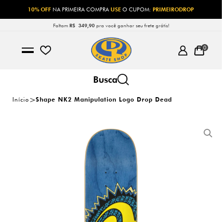
10% OFF
NA PRIMEIRA COMPRA
USE
O CUPOM:
PRIMEIRODROP
Faltam
R$ 349,90
pra você ganhar seu frete grátis!
0
Início
Shape NK2 Manipulation Logo Drop Dead