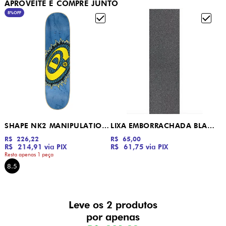
APROVEITE E COMPRE JUNTO
8%
OFF
SHAPE NK2 MANIPULATION LOGO DROP DEAD
LIXA EMBORRACHADA BLACK DROP DEAD
R$ 226,22
R$ 65,00
R$ 214,91
via PIX
R$ 61,75
via PIX
Resta apenas 1 peça
8.5
Leve os 2 produtos