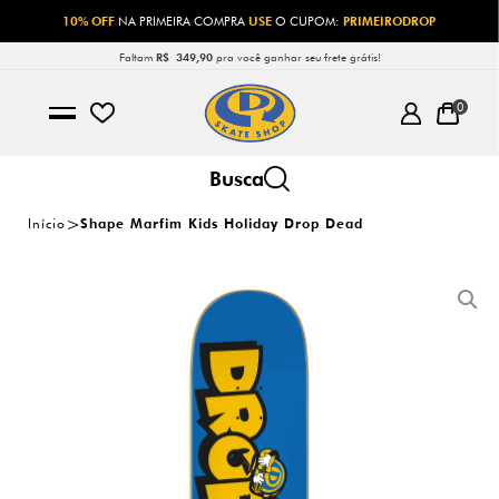
10% OFF
NA PRIMEIRA COMPRA
USE
O CUPOM:
PRIMEIRODROP
Faltam
R$ 349,90
pra você ganhar seu frete grátis!
0
Início
Shape Marfim Kids Holiday Drop Dead