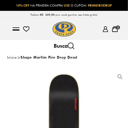
10% OFF
NA PRIMEIRA COMPRA
USE
O CUPOM:
PRIMEIRODROP
Faltam
R$ 349,90
pra você ganhar seu frete grátis!
0
Início
Shape Marfim Fire Drop Dead