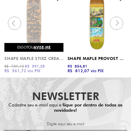
ESGOTOU
AVISE-ME
SHAPE MAPLE STIXZ CREATURE
SHAPE MAPLE PROVOST HESH COAST CREATURE
R$ 739,10
R$ 591,28
R$ 854,81
R$ 561,72
via PIX
R$ 812,07
via PIX
NEWSLETTER
Cadastre seu e-mail aqui e
fique por dentro de todas as
novidades!
Digite aqui seu e-mail