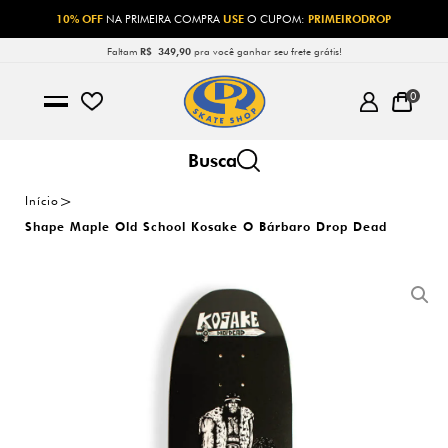
10% OFF
NA PRIMEIRA COMPRA
USE
O CUPOM:
PRIMEIRODROP
Faltam
R$ 349,90
pra você ganhar seu frete grátis!
0
Início
Shape Maple Old School Kosake O Bárbaro Drop Dead