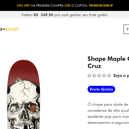
10% OFF
NA PRIMEIRA COMPRA
USE
O CUPOM:
PRIMEIRODROP
Faltam
R$ 349,90
pra você ganhar seu frete grátis!
S
OUTLET
Shape Maple 
Cruz
Seja o 
Frete Grátis
O shape para skate de
canadense de alta quali
excelente pop para man
desempenho e seguran