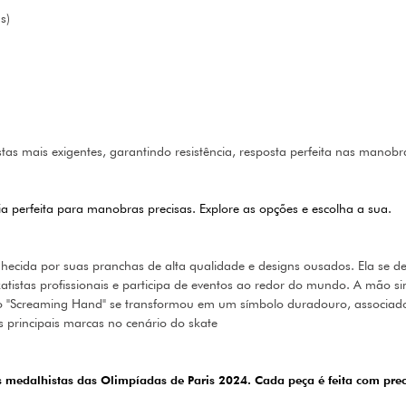
s)
stas mais exigentes, garantindo resistência, resposta perfeita nas manobr
a perfeita para manobras precisas. Explore as opções e escolha a sua.
ecida por suas pranchas de alta qualidade e designs ousados. Ela se de
atistas profissionais e participa de eventos ao redor do mundo. A mão si
s, o "Screaming Hand" se transformou em um símbolo duradouro, associad
s principais marcas no cenário do skate
s medalhistas das Olimpíadas de Paris 2024. Cada peça é feita com pre