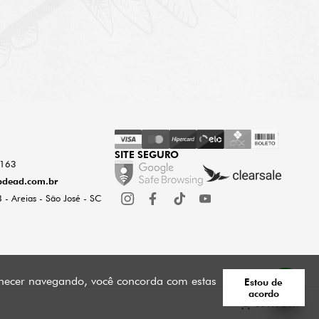
SITE SEGURO
0163
dead.com.br
 - Areias - São José - SC
manecer navegando, você concorda com estas
Estou de
acordo