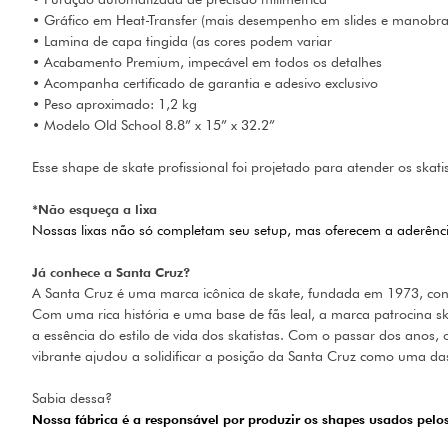
• Gráfico em Heat-Transfer (mais desempenho em slides e manobra
• Lamina de capa tingida (as cores podem variar
• Acabamento Premium, impecável em todos os detalhes
• Acompanha certificado de garantia e adesivo exclusivo
• Peso aproximado: 1,2 kg
• Modelo Old School 8.8” x 15” x 32.2”
Esse shape de skate profissional foi projetado para atender os skati
*Não esqueça a lixa
Nossas lixas não só completam seu setup, mas oferecem a aderênci
Já conhece a Santa Cruz?
A Santa Cruz é uma marca icônica de skate, fundada em 1973, conh
Com uma rica história e uma base de fãs leal, a marca patrocina sk
a essência do estilo de vida dos skatistas. Com o passar dos ano
vibrante ajudou a solidificar a posição da Santa Cruz como uma da
Sabia dessa?
Nossa fábrica é a responsável por produzir os shapes usados pelo