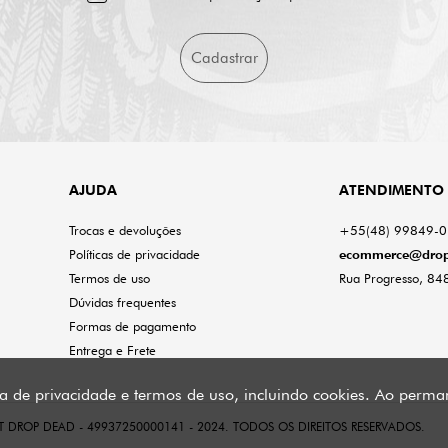
Cadastrar
AJUDA
ATENDIMENTO
Trocas e devoluções
+55(48) 99849-
Políticas de privacidade
ecommerce@drop
Termos de uso
Rua Progresso, 848
Dúvidas frequentes
Formas de pagamento
Entrega e Frete
ca de privacidade e termos de uso, incluindo cookies. Ao per
 DROP DEAD - 49937250000141 - 2024. TODOS OS DIREITOS RESERVADOS.