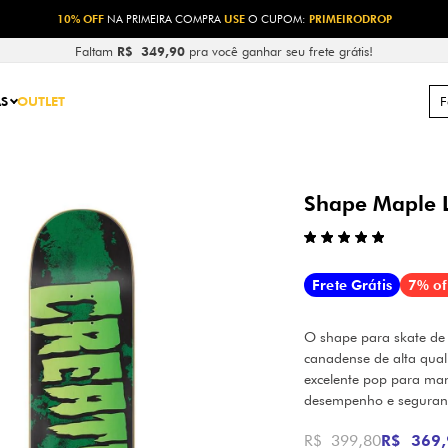
10% OFF
NA PRIMEIRA COMPRA
USE
O CUPOM:
PRIMEIRODROP
Faltam
R$ 349,90
pra você ganhar seu frete grátis!
S
OUTLET
Shape Maple 
Frete Grátis
7% of
O shape para skate de
canadense de alta quali
excelente pop para man
desempenho e seguran
R$ 399,80
R$ 369,