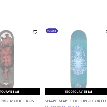
20%
OFF
OTOU
AVISE-ME
ESGOTOU
AVISE-ME
SHAPE MAPLE PRO MODEL KOSAKE LOBISOMEN DO DJANHO DROP DEAD
SHAPE MAPLE D