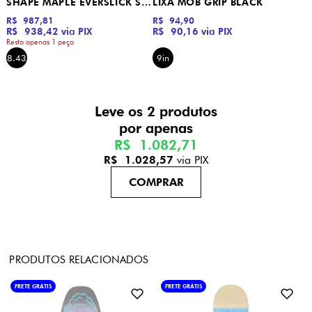
SHAPE MAPLE EVERSLICK SBK LOGO CREATURE
LIXA MOB GRIP BLACK
R$ 987,81
R$ 94,90
R$ 938,42
via PIX
R$ 90,16
via PIX
Resta apenas 1 peça
8.43
9in
Leve os 2 produtos
R$ 1.082,71
R$ 1.028,57
via PIX
PRODUTOS RELACIONADOS
FRETE GRÁTIS
FRETE GRÁTIS