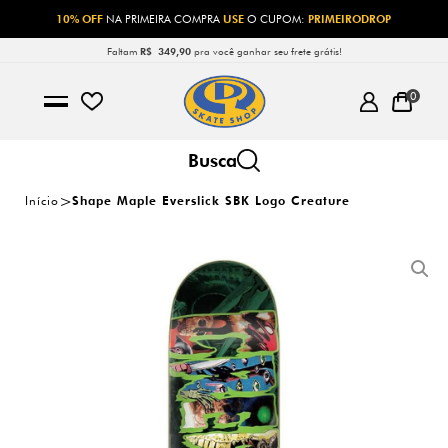
10% OFF
NA PRIMEIRA COMPRA
USE
O CUPOM:
PRIMEIRODROP
Faltam
R$ 349,90
pra você ganhar seu frete grátis!
0
Início
Shape Maple Everslick SBK Logo Creature