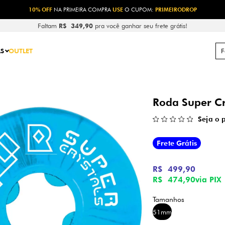
10% OFF
NA PRIMEIRA COMPRA
USE
O CUPOM:
PRIMEIRODROP
Faltam
R$ 349,90
pra você ganhar seu frete grátis!
S
OUTLET
Roda Super Cr
Seja o 
Frete Grátis
R$ 499,90
R$ 474,90
via PIX
51mm