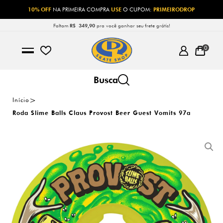
10% OFF
NA PRIMEIRA COMPRA
USE
O CUPOM:
PRIMEIRODROP
Faltam
R$ 349,90
pra você ganhar seu frete grátis!
0
Início
Roda Slime Balls Claus Provost Beer Guest Vomits 97a