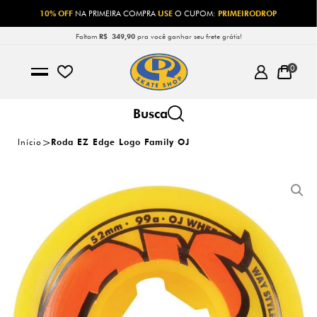
10% OFF
NA PRIMEIRA COMPRA
USE
O CUPOM:
PRIMEIRODROP
Faltam
R$ 349,90
pra você ganhar seu frete grátis!
0
Início
Roda EZ Edge Logo Family OJ