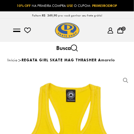
10% OFF
NA PRIMEIRA COMPRA
USE
O CUPOM:
PRIMEIRODROP
Faltam
R$ 349,90
pra você ganhar seu frete grátis!
0
Início
REGATA GIRL SKATE MAG THRASHER Amarelo