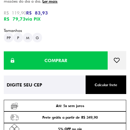
missões do dia a dia.
Ler mais
R$ 119,90
R$ 83,93
R$ 79,73
via PIX
PP
P
M
G
Calcular frete
Até 5x sem juros
Frete grátis a partir de R$ 349,90
5% OFF no pix