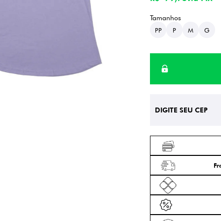
PP
P
M
G
Fr