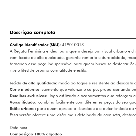
Descrição completa
Código identificador (SKU):
419010013
A Regata Feminina é ideal para quem deseja um visual urbano e che
com tecido de alta qualidade, garante conforto e durabilidade, mes
tornando essa peça indispensável para quem busca se destacar. S
vive o lifestyle urbano com atitude e estilo.
Tecido de alta qualidade:
macio ao toque e resistente ao desgaste d
Corte moderno:
caimento que valoriza o corpo, proporcionando um
Detalhes exclusivos:
logo estilizado e acabamentos que reforçam a
Versatilidade:
combina facilmente com diferentes peças do seu gu
Estilo urbano:
para quem aprecia a liberdade e a autenticidade da 
Essa versão oferece uma visão mais detalhada da camiseta, dest
Detalhes:
Composição 100% algodão