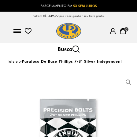
PARCELAMENTO EM
5X SEM JUROS
Faltam
R$ 349,90
pra você ganhar seu frete grátis!
0
Início
Parafuso De Base Phillips 7/8" Silver Independent