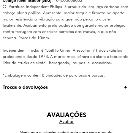
Código identificador (SKU):
104000006002
O Parafuso Independent Phillips é produzido em aço carbono com
cabeça plana phillips. Apresenta maior torque e firmeza no aperto,
maior resistência à vibração para que não perca o ajuste
facilmente. Acabamento preto oxidado que garante maior proteção
contra ferrugem com encaixes perfeitos das chaves, o que não
espana. Porcas de 10mm.
Independent Trucks é “Built to Grind! A escolha n°1 dos skatistas
profissionais desde 1978. A marca mais icônica do skate e fabricante
líder de trucks de skate, hardgoods, roupas e acessórios.
*Embalagem contém 8 unidades de parafusos e porcas.
Trocas e devoluções
AVALIAÇÕES
Nenhuma avaliação cadastrada para esse produto.