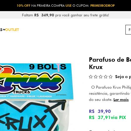
10% OFF
NA PRIMEIRA COMPRA
USE
O CUPOM:
PRIMEIRODROP
Faltam
R$ 349,90
pra você ganhar seu frete grátis!
S
OUTLET
Parafuso de B
Krux
Seja o 
O Parafuso Krux Philli
resistência, garantind
do seu skate.
Ler mais
R$ 39,90
R$ 37,91
via PIX