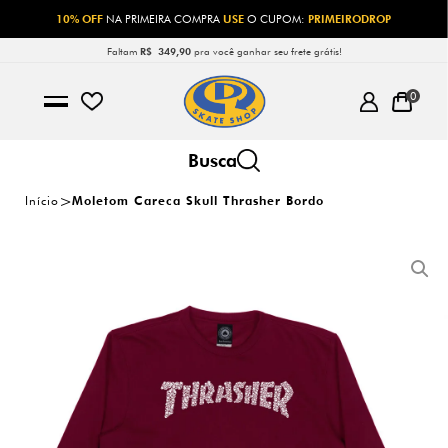
10% OFF
NA PRIMEIRA COMPRA
USE
O CUPOM:
PRIMEIRODROP
Faltam
R$ 349,90
pra você ganhar seu frete grátis!
0
Início
Moletom Careca Skull Thrasher Bordo