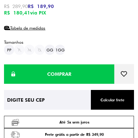
R$ 289,90
R$ 189,90
R$ 180,41
via PIX
Tabela de medidas
PP
P
M
G
GG
1GG
Calcular frete
Até 5x sem juros
Frete grátis a partir de R$ 349,90