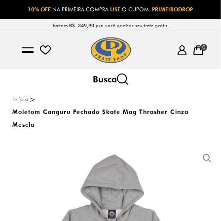
10% OFF
NA PRIMEIRA COMPRA
USE
O CUPOM:
PRIMEIRODROP
Faltam
R$ 349,90
pra você ganhar seu frete grátis!
0
Início
Moletom Canguru Fechado Skate Mag Thrasher Cinza
Mescla