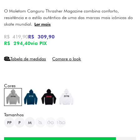
O Moletom Canguru Thrasher Magazine combina conforto,
resistência e o estilo autêntico de uma das marcas mais icônicas do
skate mundial.
Ler mais
R$ 419,90
R$ 309,90
R$ 294,40
via PIX
Tabela de medidas
Compre o look
PP
P
M
G
GG
1GG