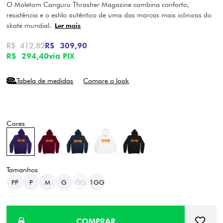
O Moletom Canguru Thrasher Magazine combina conforto,
resistência e o estilo autêntico de uma das marcas mais icônicas do
skate mundial.
Ler mais
R$ 412,82
R$ 309,90
R$ 294,40
via PIX
Tabela de medidas
Compre o look
PP
P
M
G
GG
1GG