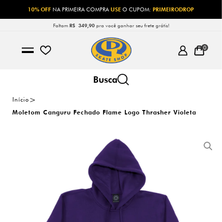
10% OFF
NA PRIMEIRA COMPRA
USE
O CUPOM:
PRIMEIRODROP
Faltam
R$ 349,90
pra você ganhar seu frete grátis!
0
Início
Moletom Canguru Fechado Flame Logo Thrasher Violeta