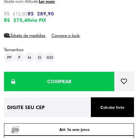
Skate com Atitude
Ler mais
R$ 412,82
R$ 289,90
R$ 275,40
via PIX
Tabela de medidas
Compre o look
PP
P
M
G
GG
Calcular frete
Até 5x sem juros