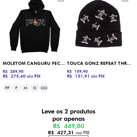
MOLETOM CANGURU FECHADO COP CAR THRASHER PRETO
TOUCA GONZ REPEAT THRASHER
R$ 289,90
R$ 159,90
R$ 275,40
via PIX
R$ 151,91
via PIX
PP
P
M
G
GG
Leve os 2 produtos
R$ 449,80
R$ 427,31
via PIX