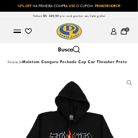
10% OFF
NA PRIMEIRA COMPRA
USE
O CUPOM:
PRIMEIRODROP
Faltam
R$ 349,90
pra você ganhar seu frete grátis!
0
Início
Moletom Canguru Fechado Cop Car Thrasher Preto