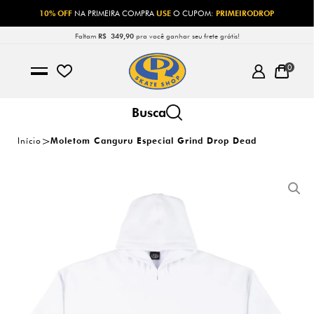
10% OFF
NA PRIMEIRA COMPRA
USE
O CUPOM:
PRIMEIRODROP
Faltam
R$ 349,90
pra você ganhar seu frete grátis!
0
Início
Moletom Canguru Especial Grind Drop Dead