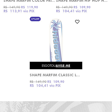
SHAPE MARFIM COLOR PRINT HIDEOUT
SHAPE MARFIM HIP HOP HIDEOUT
R$ 149,90
R$ 119,90
R$ 149,90
R$ 109,90
R$ 113,91
via PIX
R$ 104,41
via PIX
27%
OFF
ESGOTOU
AVISE-ME
SHAPE MARFIM CLASSIC LOGO SUNS HIDEOUT
R$ 149,90
R$ 109,90
R$ 104,41
via PIX