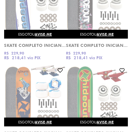
ESGOTOU
AVISE-ME
ESGOTOU
AVISE-ME
SKATE COMPLETO INICIANTE SUNS HIDEOUT
SKATE COMPLETO INICIANTE SOUNDS BAILE HIDEOUT
R$ 229,90
R$ 229,90
R$ 218,41
via PIX
R$ 218,41
via PIX
ESGOTOU
AVISE-ME
ESGOTOU
AVISE-ME