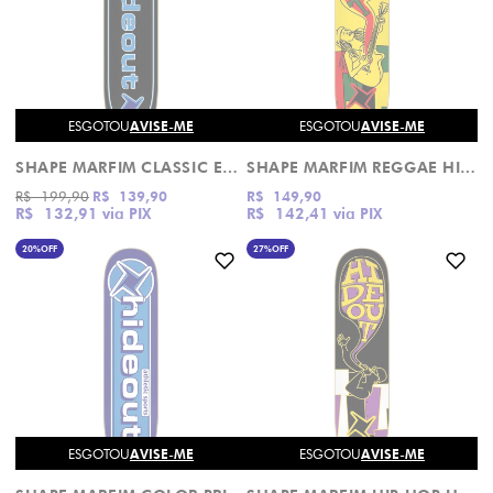
ESGOTOU
AVISE-ME
ESGOTOU
AVISE-ME
SHAPE MARFIM CLASSIC EXTENDED LOGO HIDEOUT
SHAPE MARFIM REGGAE HIDEOUT
R$ 199,90
R$ 139,90
R$ 149,90
R$ 132,91
via PIX
R$ 142,41
via PIX
20%
OFF
27%
OFF
ESGOTOU
AVISE-ME
ESGOTOU
AVISE-ME