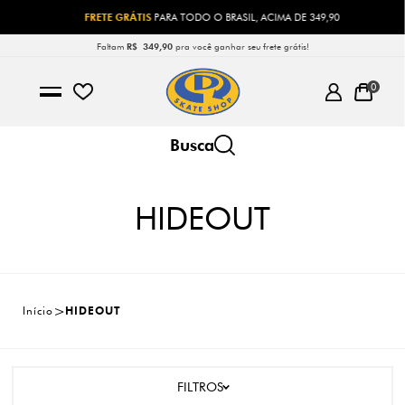
FRETE GRÁTIS
PARA TODO O BRASIL, ACIMA DE 349,90
Faltam
R$ 349,90
pra você ganhar seu frete grátis!
0
HIDEOUT
Início
HIDEOUT
FILTROS