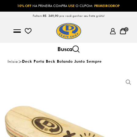
10% OFF
NA PRIMEIRA COMPRA
USE
O CUPOM:
PRIMEIRODROP
Faltam
R$ 349,90
pra você ganhar seu frete grátis!
0
Início
Deck Porta Beck Bolando Junto Sempre