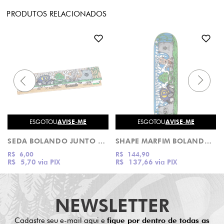
PRODUTOS RELACIONADOS
ESGOTOU
AVISE-ME
ESGOTOU
AVISE-ME
SEDA BOLANDO JUNTO SEMPRE KING SIZE
SHAPE MARFIM BOLANDO JUNTO SEMPRE
R$ 6,00
R$ 144,90
R$ 5,70
via PIX
R$ 137,66
via PIX
NEWSLETTER
Cadastre seu e-mail aqui e
fique por dentro de todas as