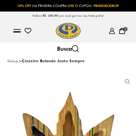
10% OFF
NA PRIMEIRA COMPRA
USE
O CUPOM:
PRIMEIRODROP
Faltam
R$ 349,90
pra você ganhar seu frete grátis!
0
Início
Cinzeiro Bolando Junto Sempre