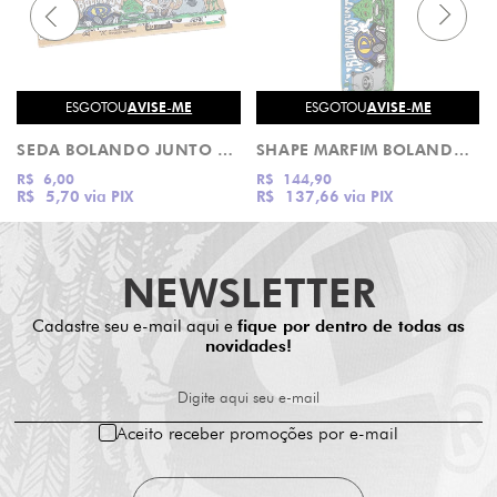
ESGOTOU
AVISE-ME
ESGOTOU
AVISE-ME
SEDA BOLANDO JUNTO SEMPRE KING SIZE
SHAPE MARFIM BOLANDO JUNTO SEMPRE
R$ 6,00
R$ 144,90
R$ 5,70
via PIX
R$ 137,66
via PIX
NEWSLETTER
Cadastre seu e-mail aqui e
fique por dentro de todas as
novidades!
Digite aqui seu e-mail
Aceito receber promoções por e-mail