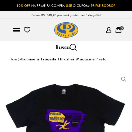
10% OFF
NA PRIMEIRA COMPRA
USE
O CUPOM:
PRIMEIRODROP
Faltam
R$ 349,90
pra você ganhar seu frete grátis!
0
Início
Camiseta Tragedy Thrasher Magazine Preto