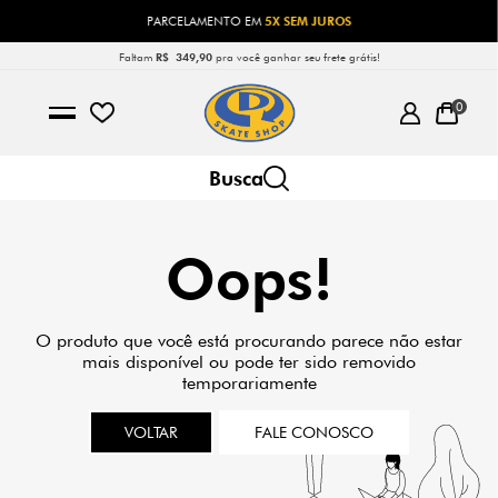
PARCELAMENTO EM
5X SEM JUROS
Faltam
R$ 349,90
pra você ganhar seu frete grátis!
0
Oops!
O produto que você está procurando parece não estar
mais disponível ou pode ter sido removido
temporariamente
VOLTAR
FALE CONOSCO