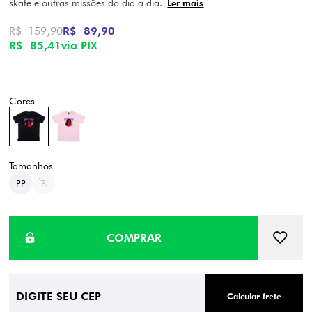
skate e outras missões do dia a dia.
Ler mais
R$ 159,90
R$ 89,90
R$ 85,41
via PIX
PP
P
Calcular frete