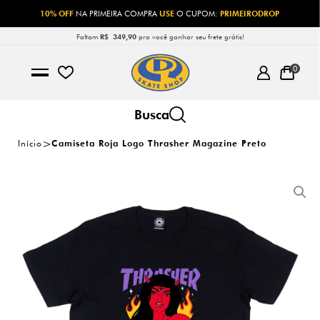
10% OFF
NA PRIMEIRA COMPRA
USE
O CUPOM:
PRIMEIRODROP
Faltam
R$ 349,90
pra você ganhar seu frete grátis!
0
Início
Camiseta Roja Logo Thrasher Magazine Preto