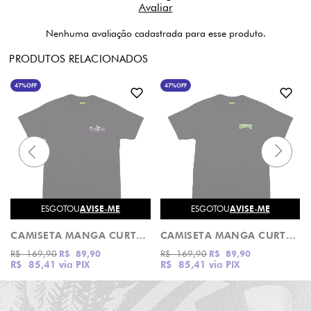
Nenhuma avaliação cadastrada para esse produto.
PRODUTOS RELACIONADOS
47%
OFF
47%
OFF
ESGOTOU
AVISE-ME
ESGOTOU
AVISE-ME
CAMISETA MANGA CURTA BLOWIN IT CREATURE
CAMISETA MANGA CURTA CURSED HAND CREATURE
R$ 169,90
R$ 89,90
R$ 169,90
R$ 89,90
R$ 85,41
via PIX
R$ 85,41
via PIX