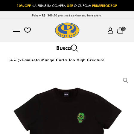
10% OFF
NA PRIMEIRA COMPRA
USE
O CUPOM:
PRIMEIRODROP
Faltam
R$ 349,90
pra você ganhar seu frete grátis!
0
Início
Camiseta Manga Curta Too High Creature