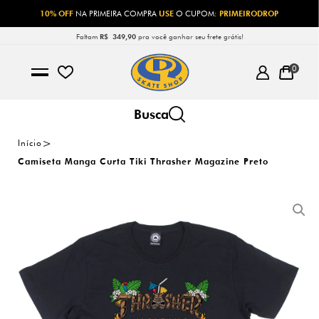
10% OFF
NA PRIMEIRA COMPRA
USE
O CUPOM:
PRIMEIRODROP
Faltam
R$ 349,90
pra você ganhar seu frete grátis!
0
Início
Camiseta Manga Curta Tiki Thrasher Magazine Preto