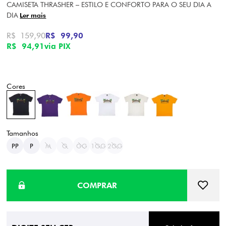
CAMISETA THRASHER – ESTILO E CONFORTO PARA O SEU DIA A
DIA
Ler mais
R$ 159,90
R$ 99,90
R$ 94,91
via PIX
PP
P
M
G
GG
1GG
2GG