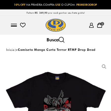
10% OFF
NA PRIMEIRA COMPRA
USE
O CUPOM:
PRIMEIRODROP
Faltam
R$ 349,90
pra você ganhar seu frete grátis!
0
Início
Camiseta Manga Curta Terror RTMF Drop Dead