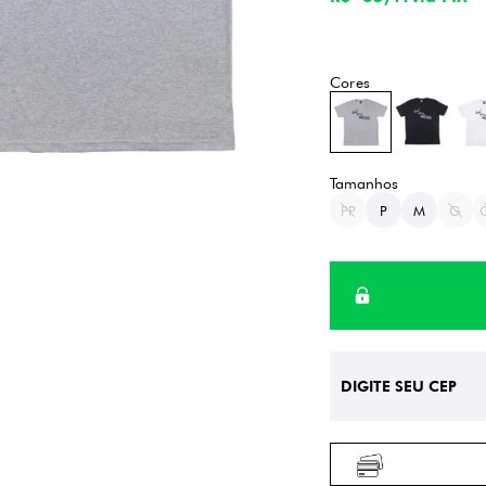
PP
P
M
G