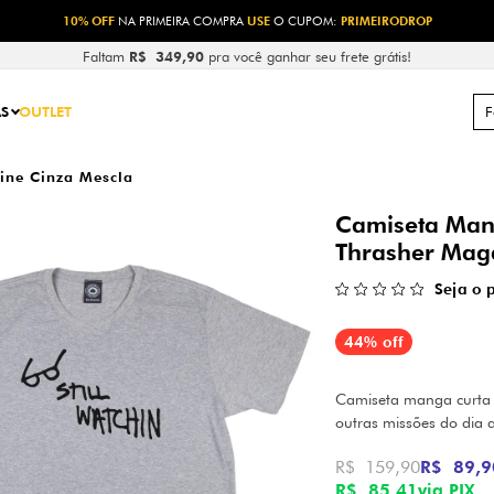
10% OFF
NA PRIMEIRA COMPRA
USE
O CUPOM:
PRIMEIRODROP
Faltam
R$ 349,90
pra você ganhar seu frete grátis!
S
OUTLET
ine Cinza Mescla
Camiseta Mang
Thrasher Mag
Seja o 
44% off
Camiseta manga curta le
outras missões do dia 
R$ 159,90
R$ 89,9
R$ 85,41
via PIX