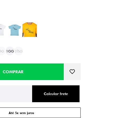
GG
1GG
2GG
Calcular frete
Até 5x sem juros