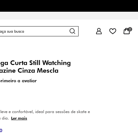
0
a Curta Still Watching
azine Cinza Mescla
primeiro a avaliar
ve e confortável, ideal para sessões de skate e
a dia.
Ler mais
0