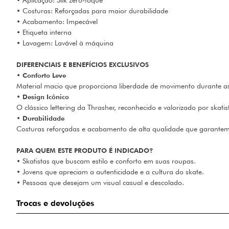
• Aplicação: Silk zero-toque
• Costuras: Reforçadas para maior durabilidade
• Acabamento: Impecável
• Etiqueta interna
• Lavagem: Lavável à máquina
DIFERENCIAIS E BENEFÍCIOS EXCLUSIVOS
•
Conforto Leve
Material macio que proporciona liberdade de movimento durante as 
•
Design Icônico
O clássico lettering da Thrasher, reconhecido e valorizado por skatis
•
Durabilidade
Costuras reforçadas e acabamento de alta qualidade que garantem 
PARA QUEM ESTE PRODUTO É INDICADO?
• Skatistas que buscam estilo e conforto em suas roupas.
• Jovens que apreciam a autenticidade e a cultura do skate.
• Pessoas que desejam um visual casual e descolado.
Trocas e devoluções