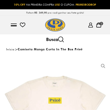
10% OFF
NA PRIMEIRA COMPRA
USE
O CUPOM:
PRIMEIRODROP
Faltam
R$ 349,90
pra você ganhar seu frete grátis!
0
Início
Camiseta Manga Curta In The Box Privê