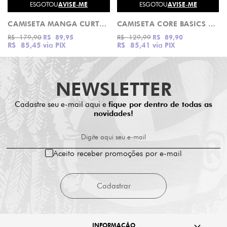
ESGOTOU
AVISE-ME
ESGOTOU
AVISE-ME
CAMISETA MANGA CURTA NATAS SCREAMING SANTA CRUZ
CAMISETA CORE BASICS WHITE BLACK VANS
R$ 179,90
R$ 89,95
R$ 129,99
R$ 89,90
R$ 85,45
via PIX
R$ 85,41
via PIX
NEWSLETTER
Cadastre seu e-mail aqui e
fique por dentro de todas as
novidades!
Digite aqui seu e-mail
Aceito receber promoções por e-mail
Cadastrar
INFORMAÇÃO