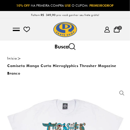
10% OFF
NA PRIMEIRA COMPRA
USE
O CUPOM:
PRIMEIRODROP
Faltam
R$ 349,90
pra você ganhar seu frete grátis!
0
Início
Camiseta Manga Curta Hieroglyphics Thrasher Magazine
Branco