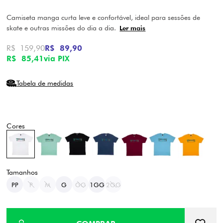
Camiseta manga curta leve e confortável, ideal para sessões de
skate e outras missões do dia a dia.
Ler mais
R$ 159,90
R$ 89,90
R$ 85,41
via PIX
Tabela de medidas
PP
P
M
G
GG
1GG
2GG