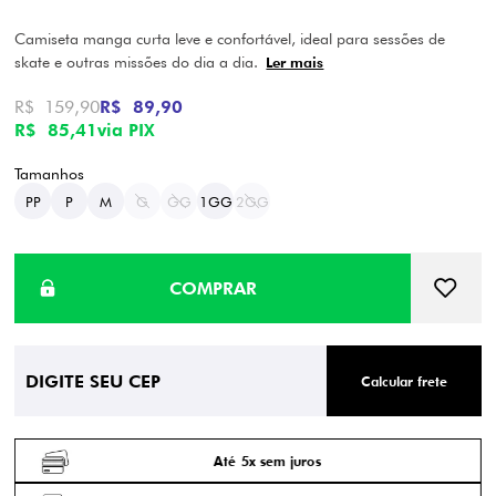
Camiseta manga curta leve e confortável, ideal para sessões de
skate e outras missões do dia a dia.
Ler mais
R$ 159,90
R$ 89,90
R$ 85,41
via PIX
PP
P
M
G
GG
1GG
2GG
Calcular frete
Até 5x sem juros