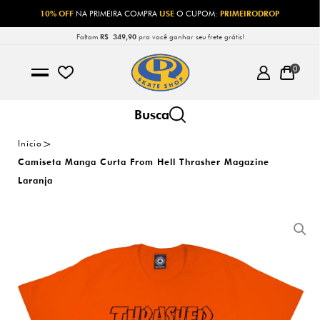
10% OFF
NA PRIMEIRA COMPRA
USE
O CUPOM:
PRIMEIRODROP
Faltam
R$ 349,90
pra você ganhar seu frete grátis!
0
Início
Camiseta Manga Curta From Hell Thrasher Magazine
Laranja