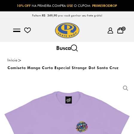
10% OFF
NA PRIMEIRA COMPRA
USE
O CUPOM:
PRIMEIRODROP
Faltam
R$ 349,90
pra você ganhar seu frete grátis!
0
Início
Camiseta Manga Curta Especial Strange Dot Santa Cruz