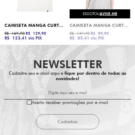
ESGOTOU
AVISE-ME
CAMISETA MANGA CURTA PIRATA DROP DEAD
CAMISETA MANGA CURTA TRUCK CO. 3 COLORS F/C INDEPENDENT
R$ 169,90
R$ 129,90
R$ 149,90
R$ 89,90
R$ 123,41
via PIX
R$ 85,41
via PIX
NEWSLETTER
Cadastre seu e-mail aqui e
fique por dentro de todas as
novidades!
Digite aqui seu e-mail
Aceito receber promoções por e-mail
Cadastrar