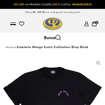
10% OFF
NA PRIMEIRA COMPRA
USE
O CUPOM:
PRIMEIRODROP
Faltam
R$ 349,90
pra você ganhar seu frete grátis!
0
Início
Camiseta Manga Curta Cultivation Drop Dead