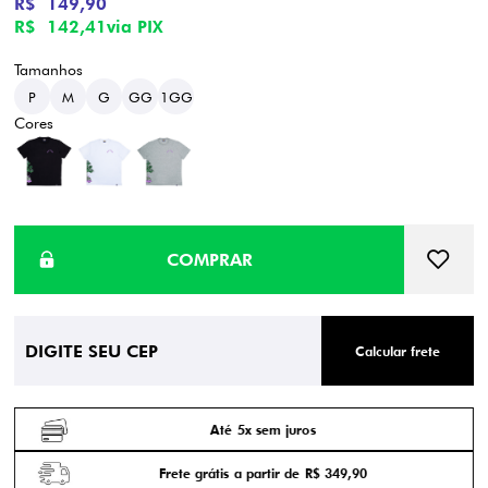
R$ 149,90
R$ 142,41
via PIX
P
M
G
GG
1GG
Calcular frete
Até 5x sem juros
Frete grátis a partir de R$ 349,90