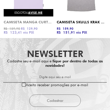
ESGOTOU
AVISE-ME
CAMISETA MANGA CURTA ESPECIAL STRANGE DOT SANTA CRUZ
CAMISETA SKULLS KRAK THRASHER CINZA MESCLA
R$ 159,90
R$ 129,90
R$ 159,90
R$ 123,41
via PIX
R$ 151,91
via PIX
NEWSLETTER
Cadastre seu e-mail aqui e
fique por dentro de todas as
novidades!
Digite aqui seu e-mail
Aceito receber promoções por e-mail
Cadastrar