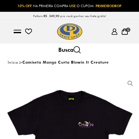
10% OFF
NA PRIMEIRA COMPRA
USE
O CUPOM:
PRIMEIRODROP
Faltam
R$ 349,90
pra você ganhar seu frete grátis!
0
Início
Camiseta Manga Curta Blowin It Creature