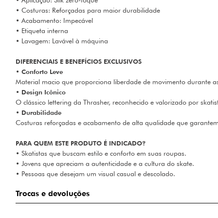
• Aplicação: Silk zero-toque
• Costuras: Reforçadas para maior durabilidade
• Acabamento: Impecável
• Etiqueta interna
• Lavagem: Lavável à máquina
DIFERENCIAIS E BENEFÍCIOS EXCLUSIVOS
•
Conforto Leve
Material macio que proporciona liberdade de movimento durante as 
•
Design Icônico
O clássico lettering da Thrasher, reconhecido e valorizado por skatis
•
Durabilidade
Costuras reforçadas e acabamento de alta qualidade que garantem 
PARA QUEM ESTE PRODUTO É INDICADO?
• Skatistas que buscam estilo e conforto em suas roupas.
• Jovens que apreciam a autenticidade e a cultura do skate.
• Pessoas que desejam um visual casual e descolado.
Trocas e devoluções