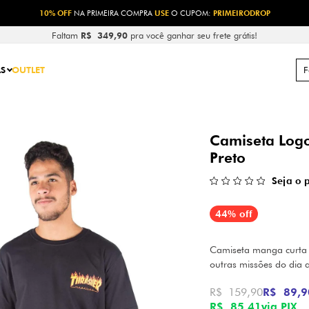
DROP
Faltam
R$ 349,90
pra você ganhar seu frete grátis!
S
OUTLET
Camiseta Log
Preto
Seja o 
44% off
Camiseta manga curta l
outras missões do dia 
R$ 159,90
R$ 89,9
R$ 85,41
via PIX