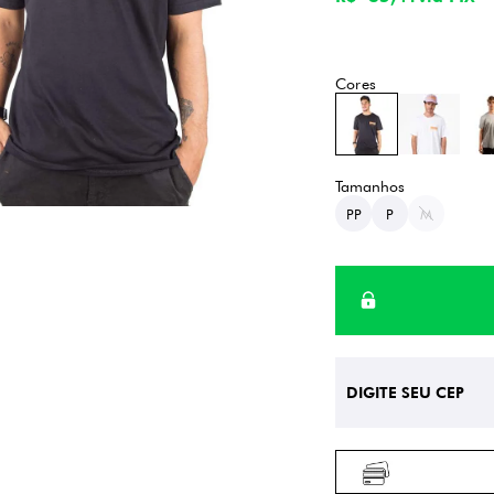
PP
P
M