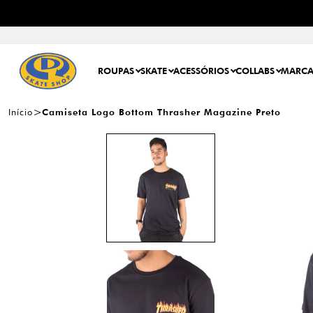
10% OFF
NA PRIMEIRA COMPRA
USE
O CUPOM:
PRIMEIRO
ROUPAS
SKATE
ACESSÓRIOS
COLLABS
MARCA
Início
Camiseta Logo Bottom Thrasher Magazine Preto