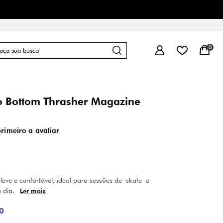
FRETE GRÁTIS
P
0
o Bottom Thrasher Magazine
primeiro a avaliar
eve e confortável, ideal para sessões de skate e
a dia.
Ler mais
0