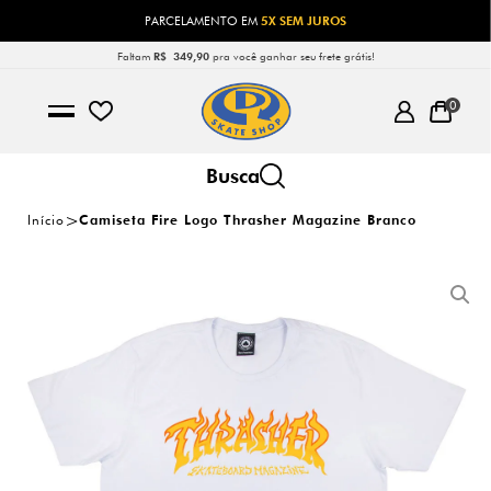
FRETE GRÁTIS
PARA TODO O BRASIL, ACIMA DE 349,90
Faltam
R$ 349,90
pra você ganhar seu frete grátis!
0
Início
Camiseta Fire Logo Thrasher Magazine Branco