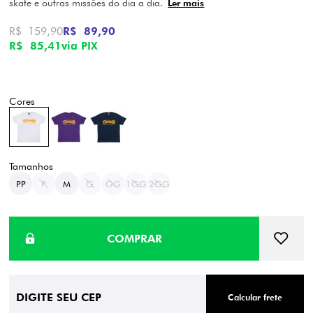
skate e outras missões do dia a dia.
Ler mais
R$ 159,90
R$ 89,90
R$ 85,41
via PIX
PP
P
M
G
GG
1GG
2GG
Calcular frete